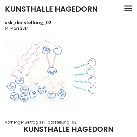
KUNSTHALLE HAGEDORN
ssk_darstellung_02
News
14. März 2017
Malerei
Konzeptarbeiten
Galerie
Künstler
Kontakt
Vorheriger Beitrag
ssk_darstellung_02
KUNSTHALLE HAGEDORN