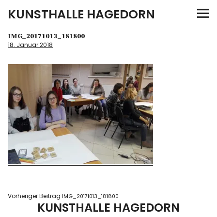
KUNSTHALLE HAGEDORN
News
IMG_20171013_181800
18. Januar 2018
Malerei
Konzeptarbeiten
Galerie
Künstler
Kontakt
Vorheriger Beitrag
IMG_20171013_181800
KUNSTHALLE HAGEDORN