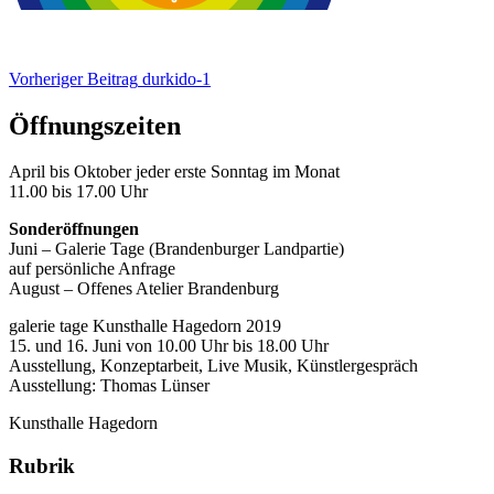
Beitrags-
Navigation
Vorheriger
Vorheriger Beitrag
durkido‑1
Beitrag
Öffnungszeiten
April bis Okto­ber jeder ers­te Sonn­tag im Monat
11.00 bis 17.00 Uhr
Son­der­öff­nun­gen
Juni – Gale­rie Tage (Bran­den­bur­ger Landpartie)
auf per­sön­li­che Anfrage
August – Offe­nes Ate­lier Brandenburg
gale­rie tage Kunst­hal­le Hage­dorn 2019
15. und 16. Juni von 10.00 Uhr bis 18.00 Uhr
Aus­stel­lung, Kon­zept­ar­beit, Live Musik, Künstlergespräch
Aus­stel­lung: Tho­mas Lünser
Kunsthalle Hagedorn
Rubrik